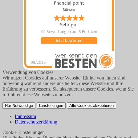
financial point
Münster
Sehr gut
62 Bewertungen
auf 3 Portalen
Jetzt bewerten
08/2026
financial point
hat
4.9
von
5
Sternen |
Verwendung von Cookies
62
financial
point
Bewertungen
Wir nutzen Cookies auf unserer Website. Einige von ihnen sind
auf
notwendig während andere uns helfen, diese Website und Ihre
werkenntdenBESTEN.de
Erfahrung zu verbessern. Sie akzeptieren unsere Cookies, wenn Sie
fortfahren diese Webseite zu nutzen.
Nur Notwendige
Einstellungen
Alle Cookies akzeptieren
Impressum
Datenschutzerklärung
Cookie-Einstellungen
Hier finden Sie eine Übersicht über alle verwendeten Cookies und