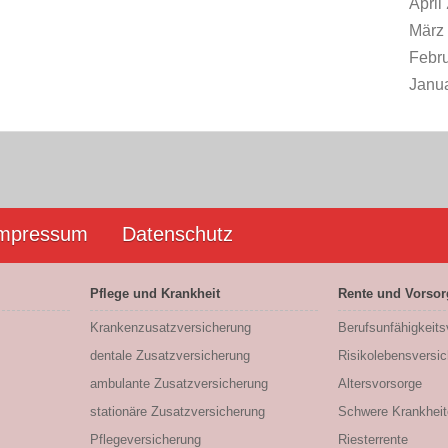
April
März
Febr
Janu
mpressum
Datenschutz
Pflege und Krankheit
Rente und Vorsor
Krankenzusatzversicherung
Berufs­unfähigkeit
dentale Zusatzversicherung
Risikolebensversi
ambulante Zusatzversicherung
Altersvorsorge
stationäre Zusatzversicherung
Schwere Krankheit
Pflegeversicherung
Riesterrente