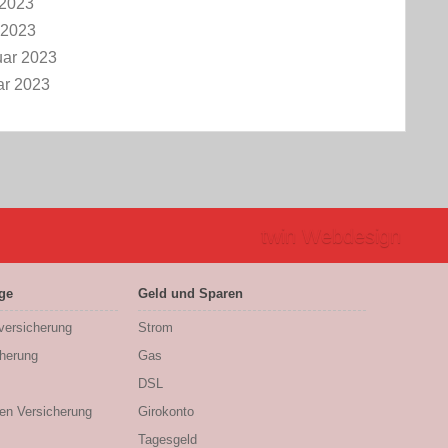
 2023
 2023
uar 2023
ar 2023
twin Webdesign
ge
Geld und Sparen
sversicherung
Strom
cherung
Gas
DSL
en Versicherung
Girokonto
Tagesgeld