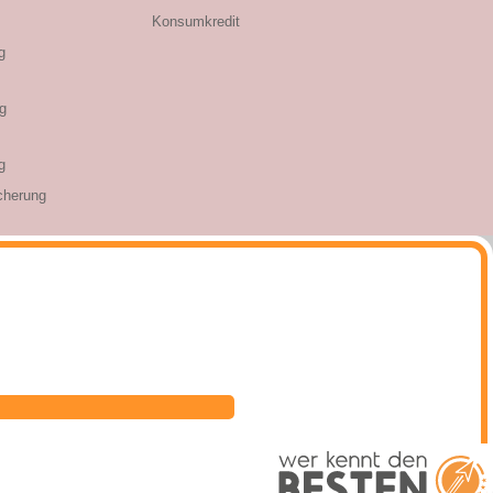
Konsumkredit
g
g
g
cherung