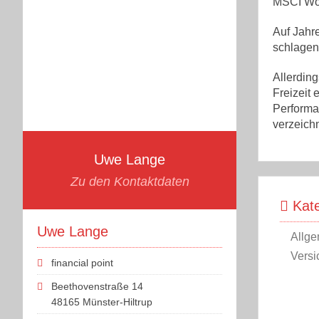
MSCI Wor
Auf Jahr
schlagen.
Allerdin
Freizeit 
Performa
verzeich
Uwe Lange
Zu den Kontaktdaten
Kate
Uwe Lange
Allge
Versi
financial point
Beethovenstraße 14
48165 Münster-Hiltrup