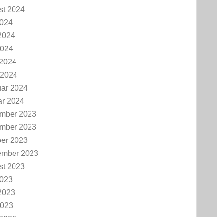
st 2024
2024
2024
2024
 2024
 2024
uar 2024
ar 2024
mber 2023
mber 2023
ber 2023
ember 2023
st 2023
2023
2023
2023