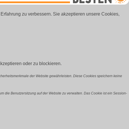
financial point
hat
4.9
von
5
Sternen |
62
financial
point
Bewertungen
 Erfahrung zu verbessern. Sie akzeptieren unsere Cookies,
auf
werkenntdenBESTEN.de
kzeptieren oder zu blockieren.
icherheitsmerkmale der Website gewährleisten. Diese Cookies speichern keine
m die Benutzersitzung auf der Website zu verwalten. Das Cookie ist ein Session-