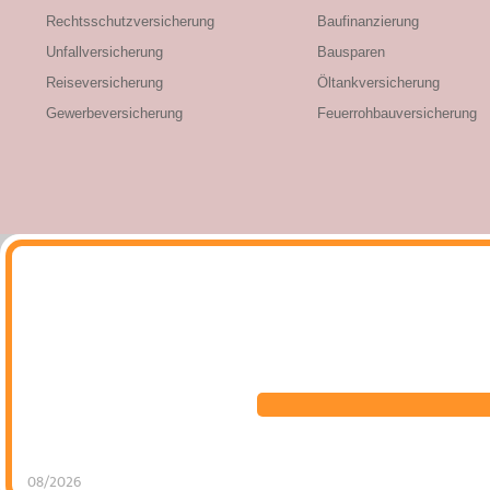
Rechtsschutzversicherung
Baufinanzierung
Unfallversicherung
Bausparen
Reiseversicherung
Öltankversicherung
Gewerbeversicherung
Feuerrohbauversicherung
08/2026