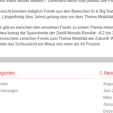
ld Index besser bedient – zumindest wenn man jeweils alle 
essicht konnten lediglich Fonds aus den Bereichen KI & Big Da
 Längerfristig (drei Jahre) gelang dies nur dem Thema Mobilität
gs gibt es zwischen den einzelnen Fonds zu einem Thema mitun
etwa betrug die Spannbreite der Zwölf-Monats-Rendite –8,2 bis 3
nceschere zwischen Fonds zum Thema Mobilität der Zukunft: Wä
nete das Schlusslicht ein Minus von mehr als 43 Prozent.
gorien
News
mein
Augu
cherungen
Juni 
März
Janu
Deze